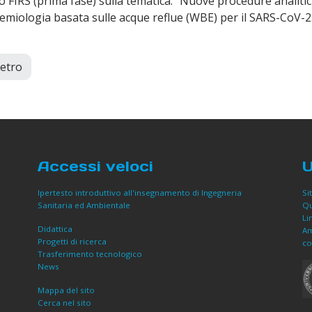
 FIRS (prima fase) sulla tematica: "Nuove procedure analitic
demiologia basata sulle acque reflue (WBE) per il SARS-CoV-2: a
ietro
Accessi veloci
U
Ipertesto introduttivo all'insegnamento di Ingegneria
Si
Sanitaria ed Ambientale
Qu
Li
Didattica
Am
Progetti di ricerca
co
Trasferimento tecnologico
News
Mappa del sito
Cerca nel sito