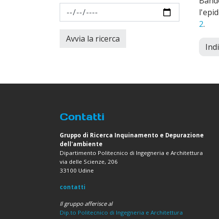
Bando
l'epi
2
.
Ind
Contatti
Gruppo di Ricerca Inquinamento e Depurazione
dell'ambiente
Dipartimento Politecnico di Ingegneria e Architettura
via delle Scienze, 206
33100 Udine
contatti
Il gruppo afferisce al
Dip.to Politecnico di Ingegneria e Architettura