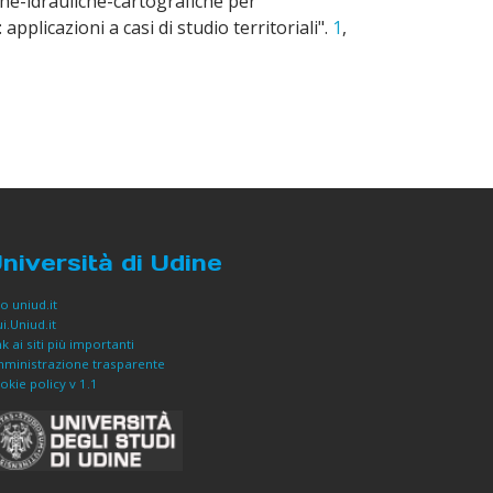
he-idrauliche-cartografiche per
pplicazioni a casi di studio territoriali".
1
,
niversità di Udine
to uniud.it
i.Uniud.it
nk ai siti più importanti
ministrazione trasparente
okie policy v 1.1